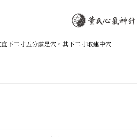
紋直下二寸五分處是穴。其下二寸取建中穴