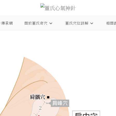
針傳承網
關於董氏奇穴
董氏穴位詳解
相關