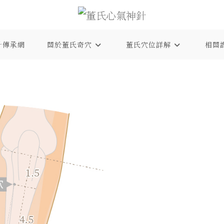
針傳承網
關於董氏奇穴
董氏穴位詳解
相關