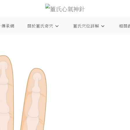
針傳承網
關於董氏奇穴
董氏穴位詳解
相關