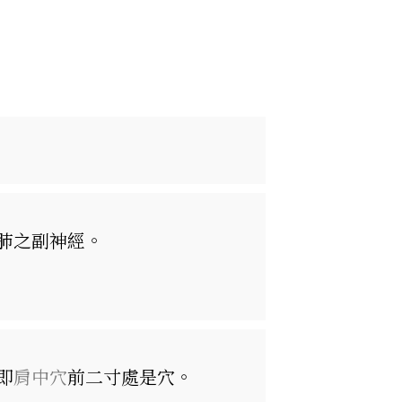
肺之副神經。
即
肩中穴
前二寸處是穴。