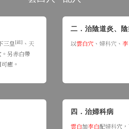
二．治陰道炎、陰
[註]
下三皇
、
天
以
雲白穴
、
婦科穴
、
李
穴。另赤白帶
週可癒。
四．治婦科病
。
雲白
加
李白
配
婦科
穴，