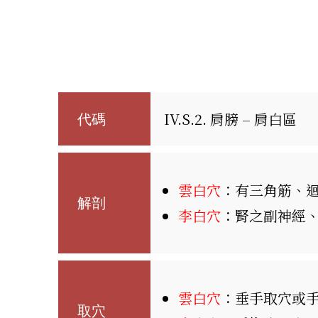
IV.S.2. 肩膀 – 肩白區
代碼
雲白穴
：有三角筋、
解剖
李白穴
：腎之副神經
雲白穴
：垂手取穴或
取穴