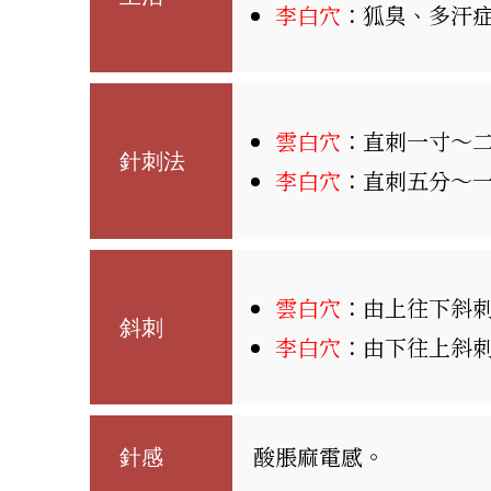
李白穴
：狐臭、多汗
雲白穴
：直刺一寸～
針刺法
李白穴
：直刺五分～
雲白穴
：由上往下斜
斜刺
李白穴
：由下往上斜
酸脹麻電感。
針感