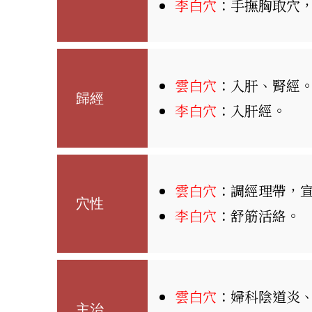
李白穴
：手撫胸取穴
雲白穴
：入肝、腎經
歸經
李白穴
：入肝經。
雲白穴
：調經理帶，
穴性
李白穴
：舒筋活絡。
雲白穴
：婦科陰道炎
主治