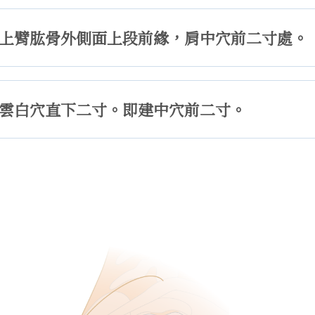
上臂肱骨外側面上段前緣，肩中穴前二寸處。
雲白穴直下二寸。即建中穴前二寸。