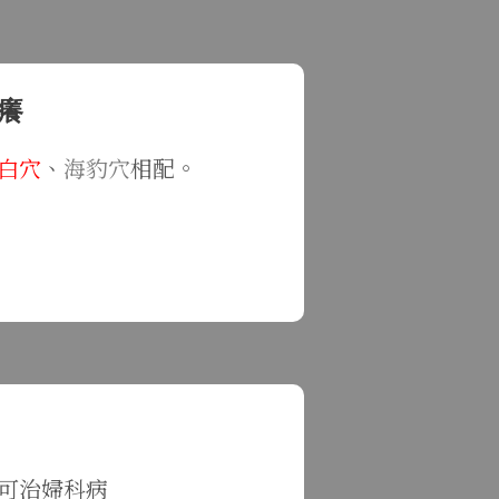
癢
白穴
、
海豹穴
相配。
可治婦科病