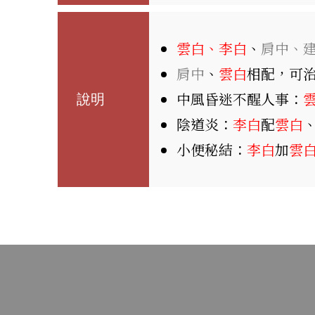
雲白、李白
、
肩中、
肩中
、
雲白
相配，可
中風昏迷不醒人事：
說明
陰道炎：
李白
配
雲白
小便秘結：
李白
加
雲