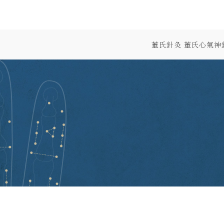
董氏針灸 董氏心氣神