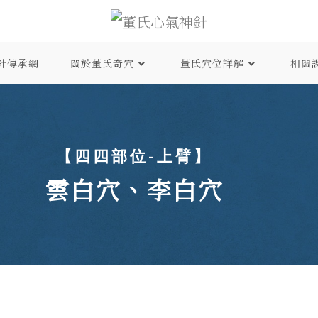
針傳承網
關於董氏奇穴
董氏穴位詳解
相關
【四四部位-上臂】
雲白穴、李白穴