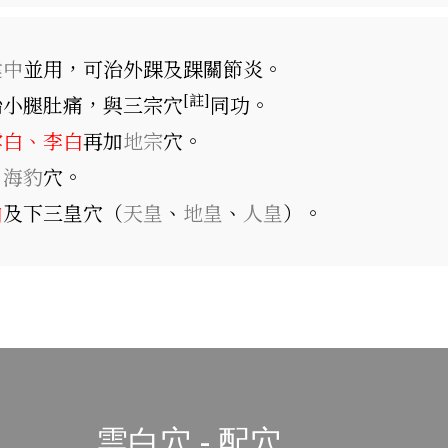
建中
並用，可治外踝及踝關節炎。
[註]
治小腿肚痛，與三宗穴
同功。
雲白、李白
再加
地宗
穴。
、
海豹
穴。
白
及下三皇穴（
天皇
、
地皇
、
人皇
）。
雲白穴 - 配穴