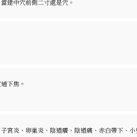
，當建中穴前側二寸處是穴。
。
宣通下焦。
、子宮炎、卵巢炎、陰道癢、陰道痛、赤白帶下、小