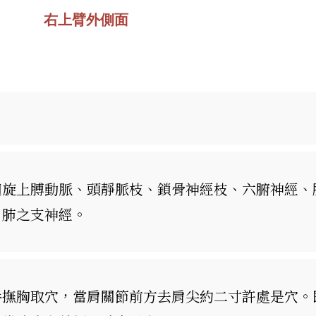
右上臂外側面
迴旋上膊動脈、頭靜脈枝、鎖骨神經枝、六腑神經、
、肺之支神經。
手撫胸取穴，當肩關節前方去肩尖約二寸許處是穴。