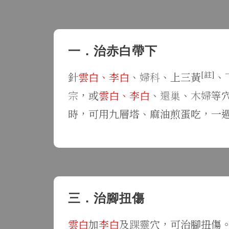
一．治赤白帶下
[註]
針
雲白、李白
、
婦科
、上三黃
、
宗
，或
雲白、李白
、
還巢
、
木婦
等
時，可用九層塔、麻油煎蛋吃，一
三．治腳扭傷
雲白
加
李白
及
踝靈
穴，可治腳扭傷