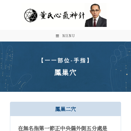
MENU
【一一部位-手指】
鳳巢穴
鳳巢二穴
在無名指第一節正中央偏外側五分處是