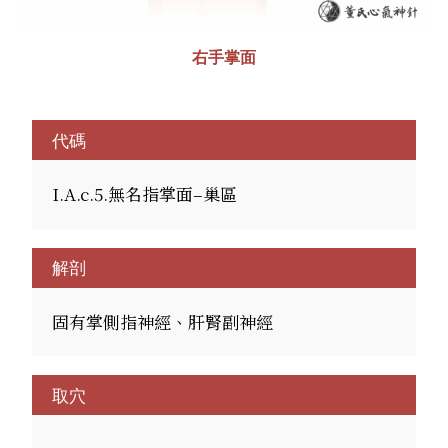
右手掌面
代碼
I.A.c.5.無名指掌面–巢區
解剖
固有掌側指神經、肝腎副神經
取穴