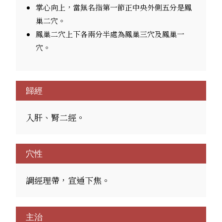
掌心向上，當無名指第一節正中央外側五分是鳳
巢二穴。
鳳巢二穴上下各兩分半處為鳳巢三穴及鳳巢一
穴。
歸經
入肝、腎二經。
穴性
調經理帶，宣通下焦。
主治