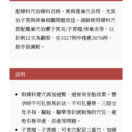
配婦科穴治婦科百病。常與還巢穴合用，尤其
治子宮與卵巢相關問題效佳。胡師使用婦科穴
搭配鳳巢穴治療子宮炎/子宮瘤/卵巢炎等，以
針刺12次為觀察，在3127例中痊癒3076例，
餘亦皆減輕。
說明
取婦科要穴再加通腎、通胃有安胎效果。懷
孕時不可扎倒馬針法，不可扎靈骨、三陰交
及手指、腳趾、腳掌等針感較強的穴位，避
免引發早產、流產等問題。
子宮瘤、子宮癌：可本穴配足三重穴，加婦