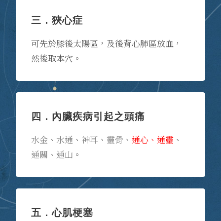
三．狹心症
可先於膝後太陽區，及後背心肺區放血，
然後取本穴。
四．內臟疾病引起之頭痛
水金
、
水通
、
神耳
、
靈骨
、
通心、通靈
、
通關
、
通山
。
五．心肌梗塞