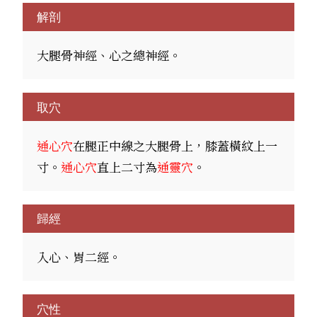
解剖
大腿骨神經、心之總神經。
取穴
通心穴
在腿正中線之大腿骨上，膝蓋橫紋上一
寸。
通心穴
直上二寸為
通靈穴
。
歸經
入心、胃二經。
穴性