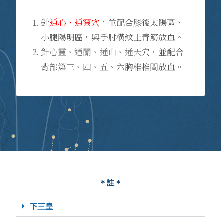
針
通心、通靈穴
，並配合膝後太陽區、
小腿陽明區，與手肘橫紋上青筋放血。
針
心靈
、
通關
、
通山
、
通天
穴，並配合
背部第三、四、五、六胸椎椎間放血。
＊註＊
下三皇