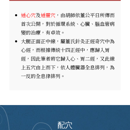
通心穴
及
通靈穴
，由胡師依董公平日所傳而
首次公開，對於循環系統、心臟、腦血管病
變的治療，有卓效。
大腿正面正中線，屬董氏針灸正經奇穴中為
心經，而根據傳統十四正經中，應歸入胃
經，因此筆者將它歸入心、胃二經，又此線
上五穴由上而下，依人體臟器全息排列，為
一反的全息律排列。
配穴