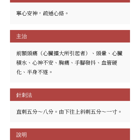
寧心安神，疏通心絡。
主治
前額頭痛（心臟擴大所引起者）、頭暈、心臟
積水、心神不安、胸痛、手腳發抖、血管硬
化、半身不遂。
針刺法
直刺五分～八分。由下往上斜刺五分～一寸。
說明