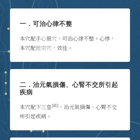
一．可治心律不整
本穴配手
心靈穴
，可治心律不整。心悸，
本穴配
地宗穴
，效佳。
二．治元氣損傷、心腎不交所引起
疾病
[註]
本穴配下三皇
，治元氣損傷、心腎不交
所引起疾病。