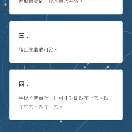
治療黃膽病，配木黃穴神效。
三．
爬山腿酸痛可治。
四．
手提不起重物，則可扎對側
四花上穴
、
四
花中穴
、
四花下穴
。