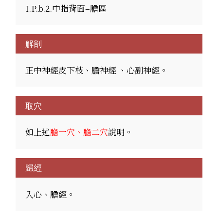
I.P.b.2.中指背面–膽區
解剖
正中神經皮下枝、膽神經 、心副神經。
取穴
如上述
膽一穴、膽二穴
說明。
歸經
入心、膽經。