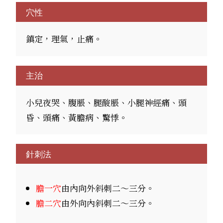
穴性
鎮定，理氣，止痛。
主治
小兒夜哭、腹脹、腿酸脹、小腿神經痛、頭
昏、頭痛、黃膽病、驚悸。
針刺法
膽一穴
由內向外斜刺二～三分。
膽二穴
由外向內斜刺二～三分。