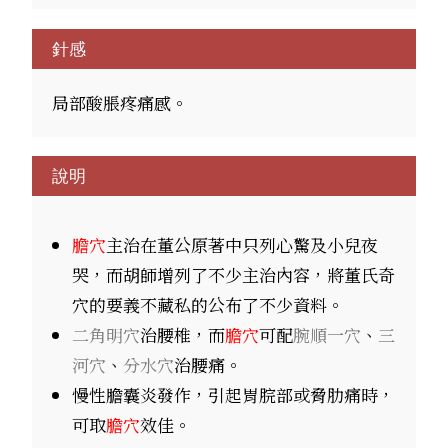
針感
局部酸脹疼痛感。
說明
膽穴
主治在董公原著中只列心驚及小兒夜
哭，而胡師增列了不少主治內容，將董氏奇
穴的要義不藏私的公布了不少資料。
二角明穴
治腰椎，而
膽穴
可配
腕順一穴
、
三
河​穴
、
分水穴
治腰痛。
慢性膽囊炎發作，引起胃脘部或脅肋痛時，
可取
膽穴
效佳。