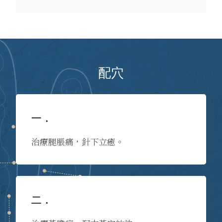
配穴
一．
治療腿脹痛，針下立癒。
二．