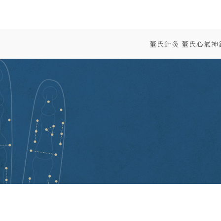
董氏針灸 董氏心氣神