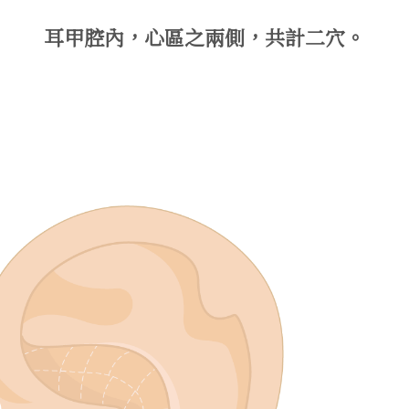
耳甲腔內，心區之兩側，共計二穴。