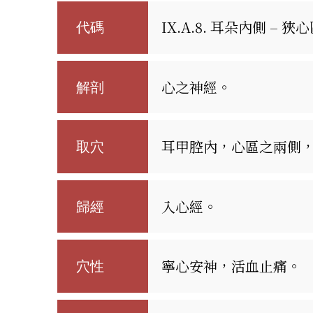
IX.A.8. 耳朵內側 – 狹
代碼
心之神經。
解剖
耳甲腔內，心區之兩側
取穴
入心經。
歸經
寧心安神，活血止痛。
穴性