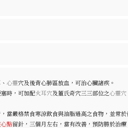
耳
、
心靈
穴及後背心肺區放血，可治心臟諸疾。
梗塞時，可加配
火耳穴
及董氏奇穴三三部位之
心靈穴
者，當嚴格禁食寒涼飲食與油脂過高之食物，並常於
狹心點
留針，三個月左右，當有改善，預防勝於治療