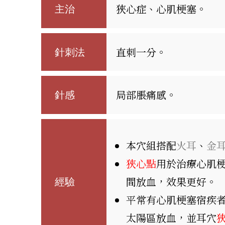
狹心症、心肌梗塞。
主治
直刺一分。
針刺法
局部脹痛感。
針感
本穴組搭配
火耳
、
金
狹心點
用於治療心肌
間放血，效果更好。
經驗
平常有心肌梗塞宿疾
太陽區放血，並耳穴