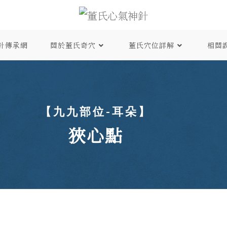
針傳承網
關於董氏奇穴
董氏穴位詳解
相關
【九九部位-耳朵】
狹心點