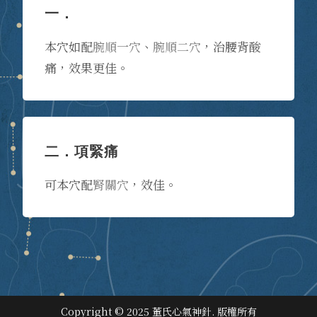
一．
本穴如配
腕順一穴
、
腕順二穴
，治腰背酸
痛，效果更佳。
二．項緊痛
可本穴配
腎關穴
，效佳。
Copyright © 2025 董氏心氣神針. 版權所有