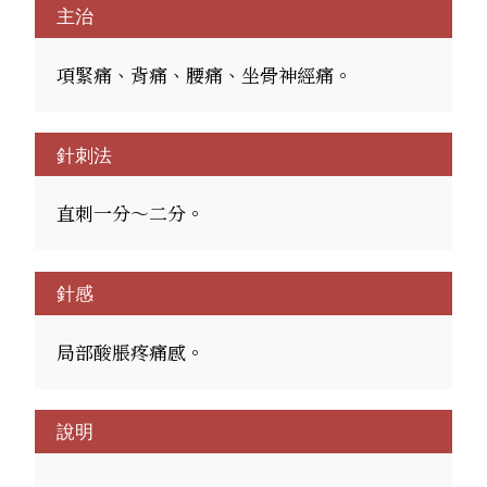
主治
項緊痛、背痛、腰痛、坐骨神經痛。
針刺法
直刺一分～二分。
針感
局部酸脹疼痛感。
說明