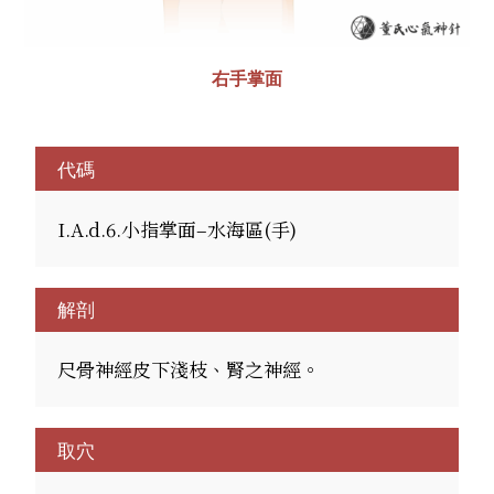
右手掌面
代碼
I.A.d.6.小指掌面–水海區(手)
解剖
尺骨神經皮下淺枝、腎之神經。
取穴