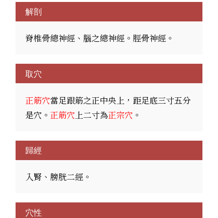
解剖
脊椎骨總神經、腦之總神經。脛骨神經。
取穴
正筋穴
當足跟筋之正中央上，距足底三寸五分
是穴。
正筋穴
上二寸為
正宗穴
。
歸經
入腎、膀胱二經。
穴性