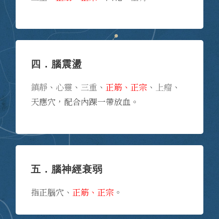
四．腦震盪
鎮靜
、
心靈
、
三重
、
正筋、正宗
、
上瘤
、
天應穴，配合內踝一帶放血。
五．腦神經衰弱
指正腦穴、
正筋、正宗
。