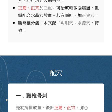
穴，亦可治老人痴呆症。
正筋、正宗
加
三重
，可治療輕微腦震盪，但
需配合水晶穴放血。若有嘔吐，加
正會穴
。
腰脊椎骨痛：本穴配
二角明穴
、
水源穴
，特
效。
配穴
一．頸椎骨刺
先於病位放血，後針
正筋、正宗
、肺心