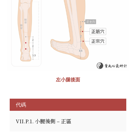
左小腿後面
代碼
VII.P.1. 小腿後側 – 正區