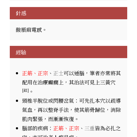
針感
酸脹麻電感。
經驗
正筋、正宗
、
正士
可以通腦，筆者亦常將其
配用在治療癲癇上，其治法可見上三黃穴
[註]
。
頸椎半脫位或閃腰岔氣：可先扎本穴以疏導
氣血，再以整脊手法，使其筋骨歸位，消除
肌肉緊張，而漸漸恢復。
腦部的疾病：
正筋、正宗
、
三重
皆為必扎之