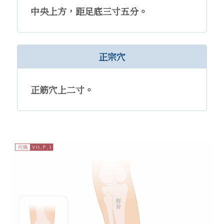
中央上方，距足底三寸五分。
正宗穴
正筋穴上二寸。