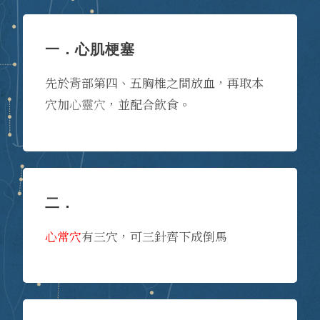
一．心肌梗塞
先於背部第四、五胸椎之間放血，再取本
穴加
心靈穴
，並配合飲食。
二．
心常穴
有三穴，可三針齊下成倒馬