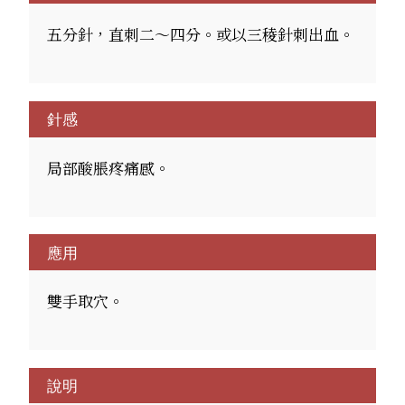
五分針，直刺二～四分。或以三稜針刺出血。
針感
局部酸脹疼痛感。
應用
雙手取穴。
說明