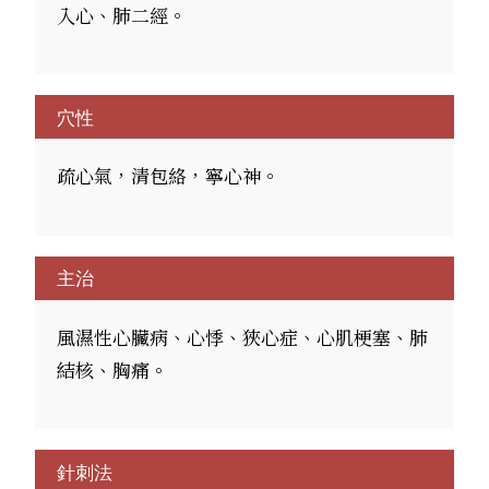
入心、肺二經。
穴性
疏心氣，清包絡，寧心神。
主治
風濕性心臟病、心悸、狹心症、心肌梗塞、肺
結核、胸痛。
針刺法