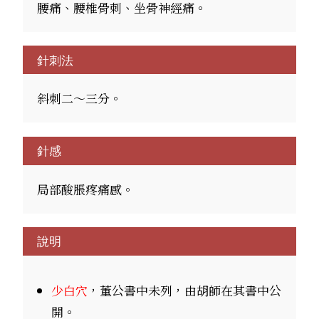
腰痛、腰椎骨刺、坐骨神經痛。
針刺法
斜刺二～三分。
針感
局部酸脹疼痛感。
說明
少白穴
，董公書中未列，由胡師在其書中公
開。