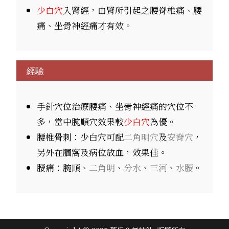
少白穴
入腎經，由腎所引起之腰脊椎痛、腰
痛、坐骨神經痛才有效。
經驗
手針穴位治療腰痛、坐骨神經痛的穴位不
多，當中腕順穴效果較
少白穴
為優。
腰椎骨刺：少白穴可配
二角明穴
及
安脊穴
，
另外在膕窩及病位放血，效果佳。
腰痛：腕順、
二角明
、
分水
、
三河
、
水腰
。