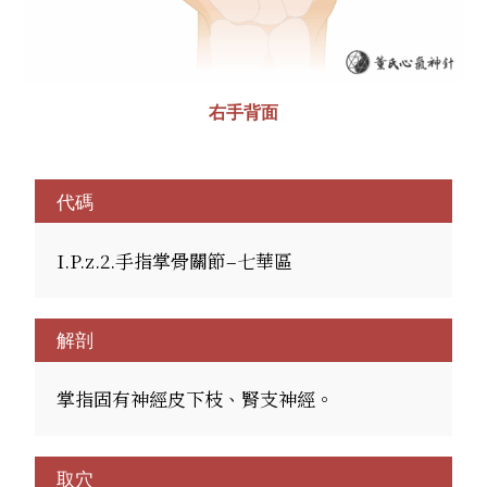
右手背面
代碼
I.P.z.2.手指掌骨關節–七華區
解剖
掌指固有神經皮下枝、腎支神經。
取穴