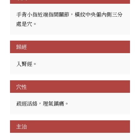
手背小指近端指間關節，橫紋中央偏內側三分
處是穴。
歸經
入腎經。
穴性
疏經活絡，理氣鎮痛。
主治