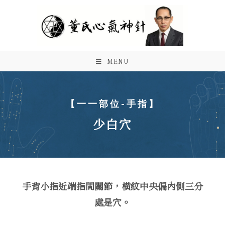
MENU
【一一部位-手指】
少白穴
手背小指近端指間關節，橫紋中央偏內側三分
處是穴。