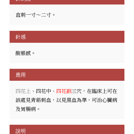
直刺一寸～二寸。
針感
酸脹感。
應用
四花上
、四花中、
四花副
三穴，在臨床上可在
該處見青筋刺血，以見黑血為準，可治心臟病
及胃腸病。
說明