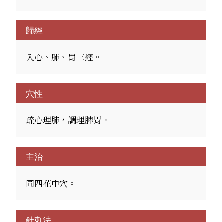
歸經
入心、肺、胃三經。
穴性
疏心理肺，調理脾胃。
主治
同四花中穴。
針刺法