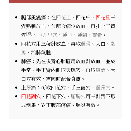
腿部風濕痛：在
四花上
、四花中、
四花副
三
穴點刺放血，並配合病位放血，再扎上三黃
[註]
穴
、
中九里穴
、
通心、通關
、
靈骨
。
四花穴用三稜針放血，再取
靈骨
、大白、
駟
馬
，治肺氣腫。
肺癌：先在後背心肺區用放血針放血，並於
手掌、手下臂內側取天應穴，再取
靈骨
、大
白穴有效，需同時配合食療。
上牙痛：可取四花穴、手三齒穴、
靈骨穴
。
四花副穴
、四花下穴、
腑腸穴
可三針齊下形
成倒馬，對下腹部疼痛、腸炎有效。