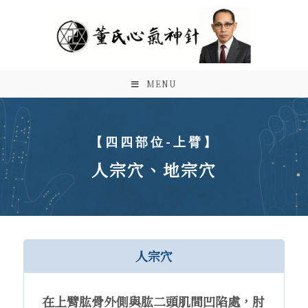
MENU
【四四部位-上臂】
人宗穴、地宗穴
人宗穴
在上臂肱骨外側與肱二頭肌間凹陷處，肘