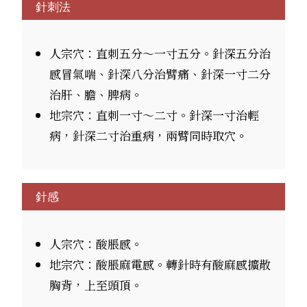
針刺法
人宗穴：直刺五分～一寸五分。針深五分治
感冒氣喘、針深八分治臂痛、針深一寸二分
治肝、膽、脾病。
地宗穴：直刺一寸～二寸。針深一寸治輕
病，針深二寸治重病，兩臂同時取穴。
針感
人宗穴：酸脹感。
地宗穴：酸脹麻電感。轉針時有酸麻感擴散
胸背，上至頭頂。