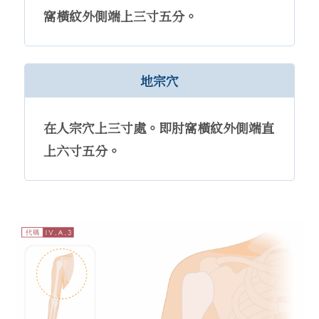
窩橫紋外側端上三寸五分。
地宗穴
在人宗穴上三寸處。即肘窩橫紋外側端直
上六寸五分。