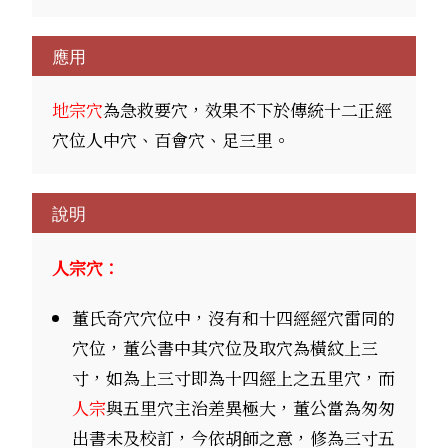
應用
地宗穴
為急救要穴，效果不下於傳統十二正經
穴位人中穴、百會穴、足三里。
說明
人宗穴：
董氏奇穴穴位中，沒有和十四經經穴雷同的
穴位，董公書中其穴位及取穴為橫紋上三
寸，如為上三寸即為十四經上之五里穴，而
人宗
與五里穴主治差異極大，董公當為匆匆
出書未及校訂，今依胡師之意，修為三寸五