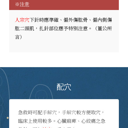
※注意
人宗穴
下針時應準確、偏外傷肱骨、偏內側傷
肱二頭肌，扎針部位應予特別注意。（董公所
言）
配穴
急救時可配
手解穴
，
手解穴
較方便取穴，
臨床上使用較多。心臟麻痺、心絞痛之急