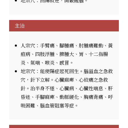
地宗穴：回陽救逆，開竅醒腦。
主治
人宗穴：手臂痛、腳腫痛、肘腫痛難動、黃
疸病、四肢浮腫、脾腫大、胃、十二指腸
炎、氣喘、喉炎、感冒。
地宗穴：能使陽症起死回生。腦溢血之急救
穴，針下立解。心臟麻痺、心絞痛之急救
針。治半身不遂、心臟病、心臟性喘息、肝
昏迷、手腳麻痺、動脈硬化、胸痛背痛、呼
吸困難、腦血管阻塞等症。