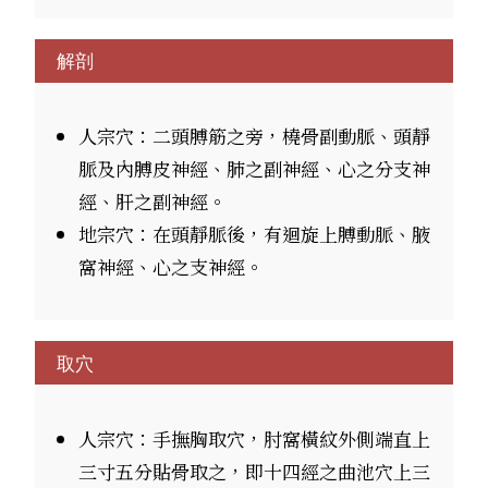
解剖
人宗穴：二頭膊筋之旁，橈骨副動脈、頭靜
脈及內膊皮神經、肺之副神經、心之分支神
經、肝之副神經。
地宗穴：在頭靜脈後，有迴旋上膊動脈、腋
窩神經、心之支神經。
取穴
人宗穴：手撫胸取穴，肘窩橫紋外側端直上
三寸五分貼骨取之，即十四經之曲池穴上三