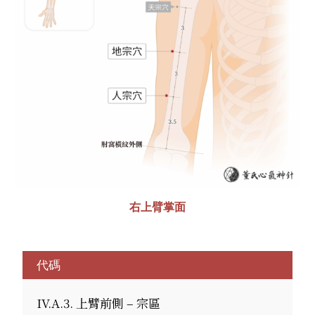
右上臂掌面
代碼
IV.A.3. 上臂前側 – 宗區