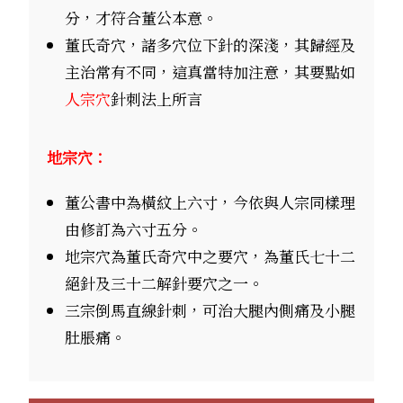
分，才符合董公本意。
董氏奇穴，諸多穴位下針的深淺，其歸經及
主治常有不同，這真當特加注意，其要點如
人宗穴
針刺法上所言
地宗穴：
董公書中為橫紋上六寸，今依與人宗同樣理
由修訂為六寸五分。
地宗穴為董氏奇穴中之要穴，為董氏七十二
絕針及三十二解針要穴之一。
三宗倒馬直線針刺，可治大腿內側痛及小腿
肚脹痛。